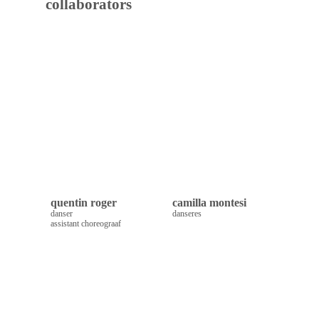
collaborators
quentin roger
camilla montesi
danser
danseres
assistant choreograaf