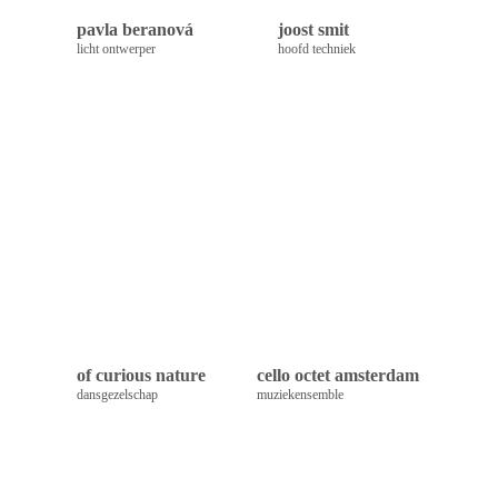
pavla beranová
joost smit
licht ontwerper
hoofd techniek
of curious nature
cello octet amsterdam
dansgezelschap
muziekensemble