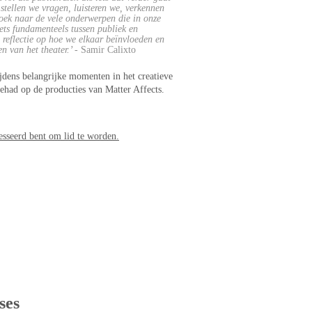
stellen we vragen, luisteren we, verkennen 
ek naar de vele onderwerpen die in onze 
ets fundamenteels tussen publiek en 
e reflectie op hoe we elkaar beïnvloeden en 
n van het theater.’ - 
Samir Calixto
jdens belangrijke momenten in het creatieve 
gehad op de producties van Matter Affects.
esseerd bent om lid te worden.
ses