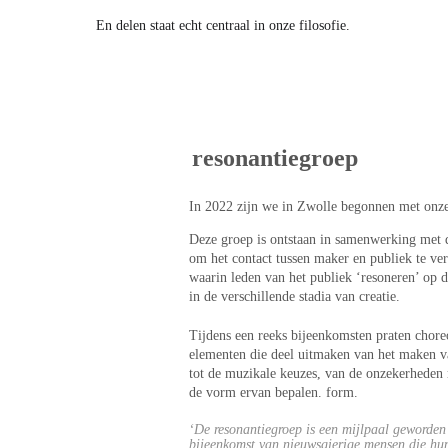
En delen staat echt centraal in onze filosofie.
resonantiegroep
In 2022 zijn we in Zwolle begonnen met onze
Deze groep is ontstaan in samenwerking met 
om het contact tussen maker en publiek te ver
waarin leden van het publiek ‘resoneren’ op de
in de verschillende stadia van creatie.
Tijdens een reeks bijeenkomsten praten choreo
elementen die deel uitmaken van het maken va
tot de muzikale keuzes, van de onzekerheden ro
de vorm ervan bepalen. form.
‘De resonantiegroep is een mijlpaal geworden 
bijeenkomst van nieuwsgierige mensen die hun r