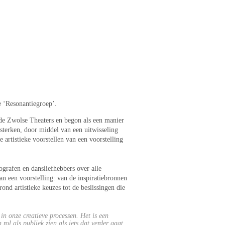
 ‘Resonantiegroep’.
de Zwolse Theaters en begon als een manier 
sterken, door middel van een uitwisseling 
 artistieke voorstellen van een voorstelling 
grafen en dansliefhebbers over alle 
n een voorstelling: van de inspiratiebronnen 
nd artistieke keuzes tot de beslissingen die 
in onze creatieve processen. Het is een 
ol als publiek zien als iets dat verder gaat 