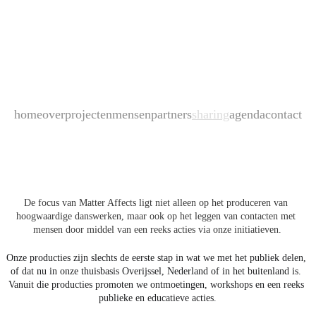
home
over
projecten
mensen
partners
sharing
agenda
contact
De focus van Matter Affects ligt niet alleen op het produceren van 
hoogwaardige danswerken, maar ook op het leggen van contacten met 
mensen door middel van een reeks acties via onze initiatieven.
Onze producties zijn slechts de eerste stap in wat we met het publiek delen, 
of dat nu in onze thuisbasis Overijssel, Nederland of in het buitenland is. 
Vanuit die producties promoten we ontmoetingen, workshops en een reeks 
publieke en educatieve acties.